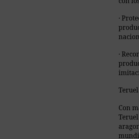
con lo
· Prot
produc
nacion
· Reco
produc
imitac
Teruel
Con má
Teruel
aragon
mundia