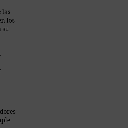
 las
en los
a su
n
r
idores
mple