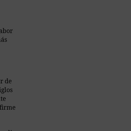
sabor
más
r de
iglos
te
 firme