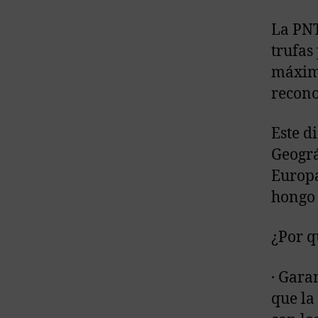
La PNT
trufas
máximo
recono
Este d
Geográ
Europa
hongo 
¿Por q
· Gara
que la