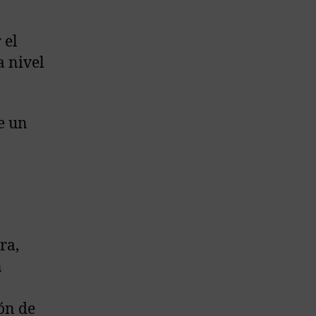
 el
a nivel
de un
ra,
n
ón de