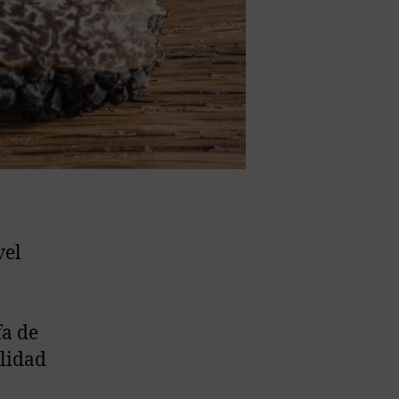
vel
fa de
alidad