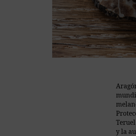
Aragón
mundia
melano
Protec
Teruel
y la a