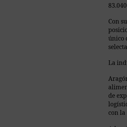
83.040
Con su
posici
único 
select
La ind
Aragón
alimen
de exp
logíst
con la