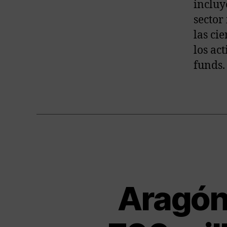
incluy
sector 
las cie
los act
funds.
Aragón 