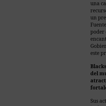
una ca
recurs
un pre
Fuente
poder
encant
Gobier
este p
Blacks
del m
atract
fortal
Sus ac