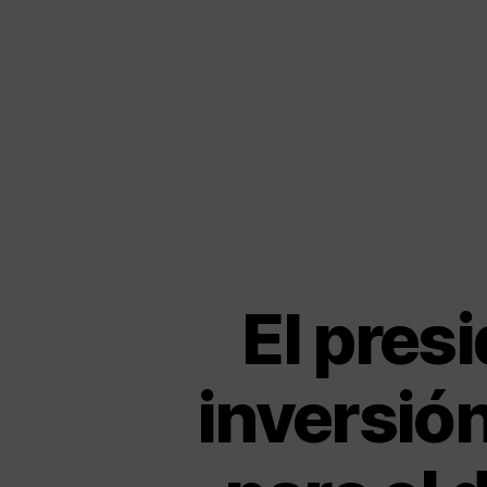
El pres
inversió