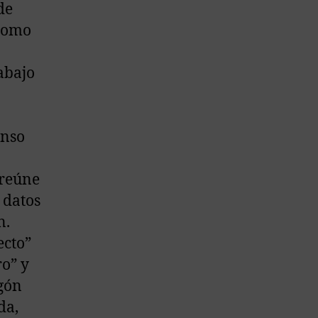
de
 como
abajo
enso
 reúne
 datos
n.
ecto”
ro” y
gón
da,