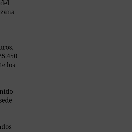
 del
ozana
uros,
25.450
te los
enido
 sede
ados