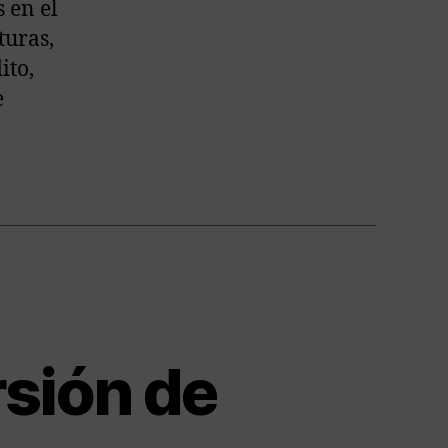
 en el
turas,
ito,
e
rsión de