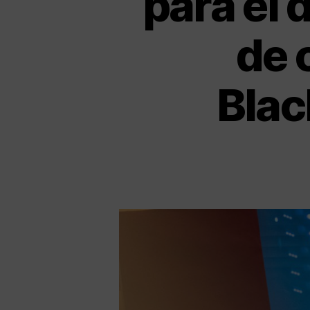
para el 
de 
Blac