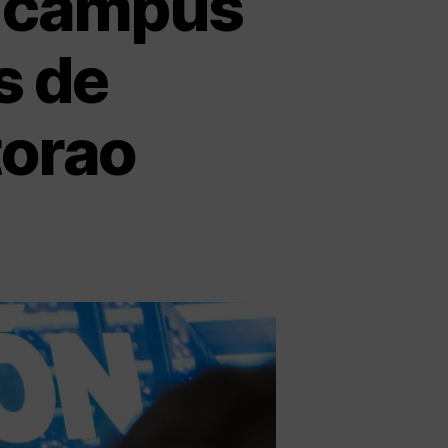
un campus
s de
torao