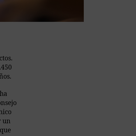
ctos.
.450
ños.
 ha
onsejo
mico
r un
 que