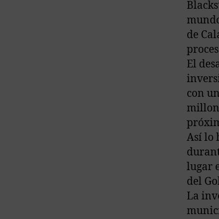
Blacks
mundo,
de Cal
proces
El des
invers
con un
millon
próxim
Así lo
durant
lugar e
del Go
La inv
munici