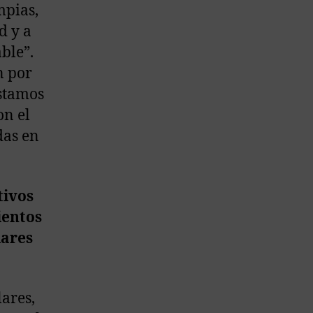
mpias,
d y a
ble”.
n por
stamos
on el
das en
tivos
ientos
lares
lares,