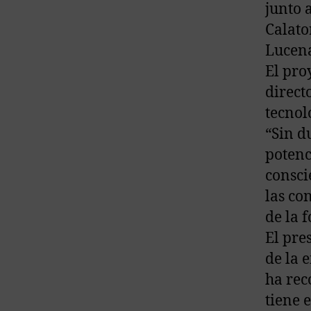
junto 
Calato
Lucena
El pro
direct
tecnol
“Sin d
potenc
consci
las co
de la 
El pre
de la 
ha rec
tiene 