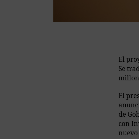
El pro
Se tra
millon
El pre
anunci
de Gob
con In
nuevo 