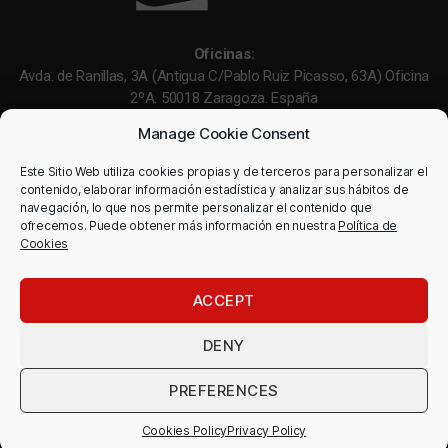
Oficinas:
Avda. de Ranillas, 3A (Antigua C/Pablo Ruiz Picasso, 63A) Oficina
2ºA. 50018 Zaragoza. España
Manage Cookie Consent
Teléfono:
+34 976 221 571
Email:
invest@investinaragon.com
Este Sitio Web utiliza cookies propias y de terceros para personalizar el
contenido, elaborar información estadística y analizar sus hábitos de
navegación, lo que nos permite personalizar el contenido que
Enlaces útiles:
ofrecemos. Puede obtener más información en nuestra
Política de
Cookies
Legal Advice
Privacy Policy
ACCEPT
DENY
PREFERENCES
Cookies Policy
Privacy Policy